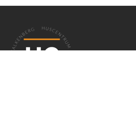
EN PLATS FÖR FÖRETAG I FALKENBERG
Huscentrum
erbjuder kontor, lokaler,
coworking och mötesrum i en professionell
miljö för företag med olika behov. Via vårt
systerföretag
Lagermix
finns även smidiga
förvaringslösningar.