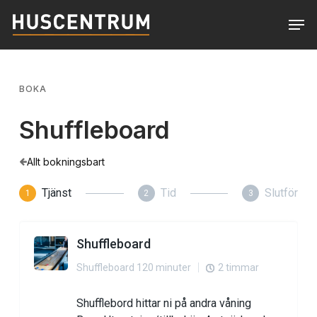
Skip
Men
to
Close
main
Menu
content
BOKA
Shuffleboard
Allt bokningsbart