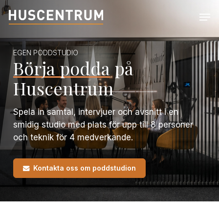
Skip
Men
to
Close
main
Menu
content
EGEN PODDSTUDIO
Börja podda
på
Huscentrum
Spela in samtal, intervjuer och avsnitt i en
smidig studio med plats för upp till 8 personer
och teknik för 4 medverkande.
Kontakta oss om poddstudion