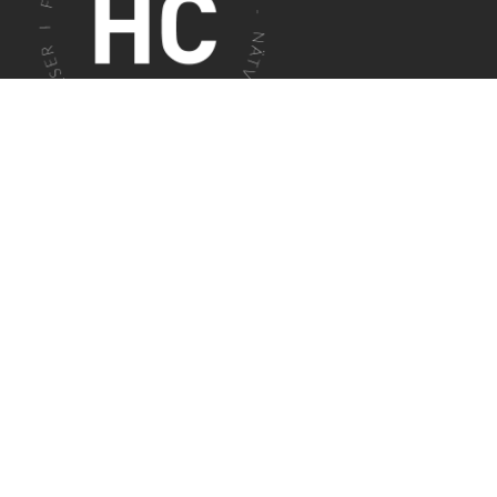
EN PLATS FÖR FÖRETAG I FALKENBERG
Huscentrum
erbjuder kontor, lokaler,
coworking och mötesrum i en professionell
miljö för företag med olika behov. Via vårt
systerföretag
Lagermix
finns även smidiga
förvaringslösningar.
Här möts företag, idéer och verksamheter i en
aktiv och varierad miljö. Välkommen att
etablera er hos oss!