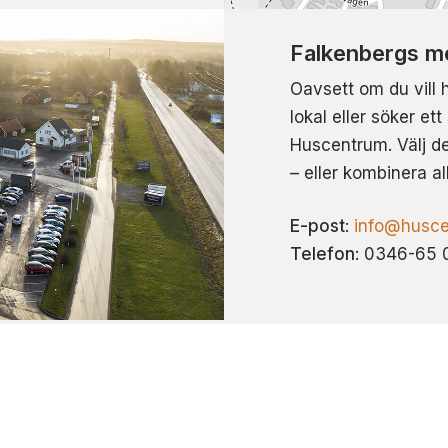
Falkenbergs me
Oavsett om du vill 
lokal eller söker et
Huscentrum. Välj de
– eller kombinera al
E-post
:
info@husce
Telefon
: 0346-65 