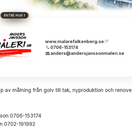
HUS 1
HUVUDENTRÉ
HUS 2
HUS 3
BRON
www.malarefalkenberg.se
0706-153174
anders@andersjanssonmaleri.se
typ av målning från golv till tak, nyproduktion och renove
sson 0706-153174
on 0702-191992