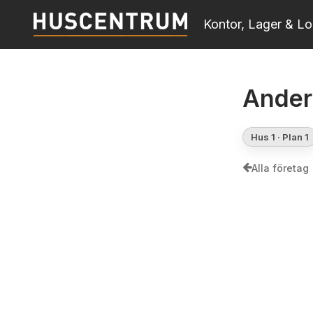
Skip
Kontor, Lager & Lo
to
main
content
Ander
Hus 1 · Plan 1
Alla företag