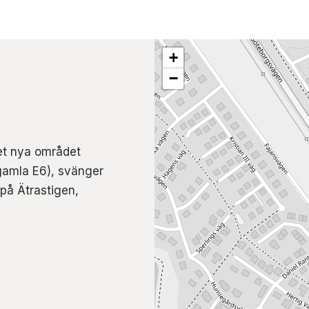
+
−
det nya området
gamla E6), svänger
 på Ätrastigen,