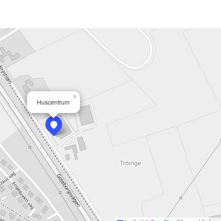
×
Huscentrum