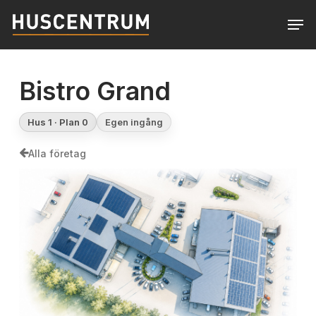
Skip
Men
to
Close
main
Menu
content
Bistro Grand
Hus 1 · Plan 0
Egen ingång
Alla företag