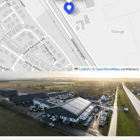
Leaflet
|
©
OpenStreetMap
contributors