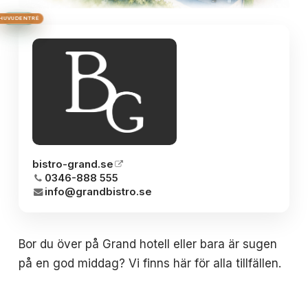
HUS 1
HUVUDENTRÉ
HUS 2
HUS 3
BRON
bistro-grand.se
0346-888 555
info@grandbistro.se
Bor du över på Grand hotell eller bara är sugen
på en god middag? Vi finns här för alla tillfällen.