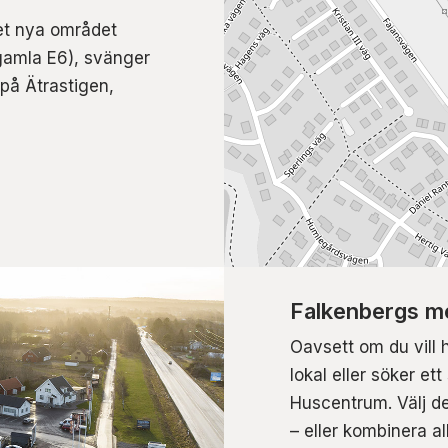
det nya området
gamla E6), svänger
 på Ätrastigen,
Falkenbergs me
Oavsett om du vill 
lokal eller söker et
Huscentrum. Välj de
– eller kombinera al