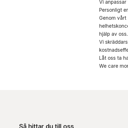
Vi anpassar 
Personligt e
Genom vårt s
helhetskonce
hjälp av oss.
Vi skräddarsy
kostnadseffe
Låt oss ta h
We care mo
Så hittar du till oss