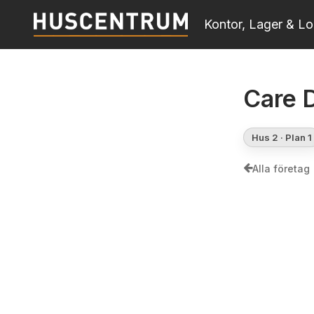
Skip
Kontor, Lager & Lo
to
main
content
Care 
Hus 2 · Plan 1
Alla företag