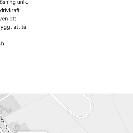
lösning unik.
rivkraft.
ven ett
ryggt att ta
ch