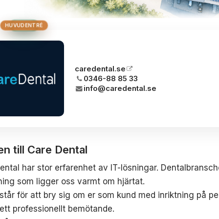
HUS 2
HUVUDENTRÉ
HUS 3
HUS 1
BRON
caredental.se
0346-88 85 33
info@caredental.se
 till Care Dental
ental har stor erfarenhet av IT-lösningar. Dentalbransch
tning som ligger oss varmt om hjärtat.
står för att bry sig om er som kund med inriktning på pe
ett professionellt bemötande.