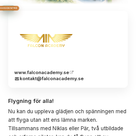
HUS 2
HUVUDENTRÉ
HUS 3
HUS 1
BRON
www.falconacademy.se
kontakt@falconacademy.se
Flygning för alla!
Nu kan du uppleva glädjen och spänningen med
att flyga utan att ens lämna marken.
Tillsammans med Niklas eller Pär, två utbildade