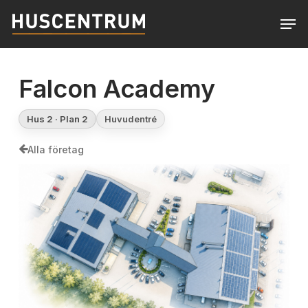
Skip
Men
to
Close
main
Menu
content
Falcon Academy
Hus 2 · Plan 2
Huvudentré
Alla företag