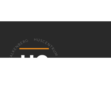
EN PLATS FÖR FÖRETAG I FALKENBERG
Huscentrum
erbjuder kontor, lokaler,
coworking och mötesrum i en professionell