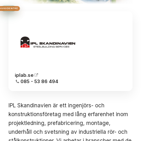
HUS 2
HUVUDENTRÉ
HUS 3
HUS 1
BRON
iplab.se
085 - 53 86 494
IPL Skandinavien är ett ingenjörs- och
konstruktionsföretag med lång erfarenhet inom
projektledning, prefabricering, montage,
underhåll och svetsning av industriella rör- och
stålkonstruktioner. Vi arbetar i branscher med de