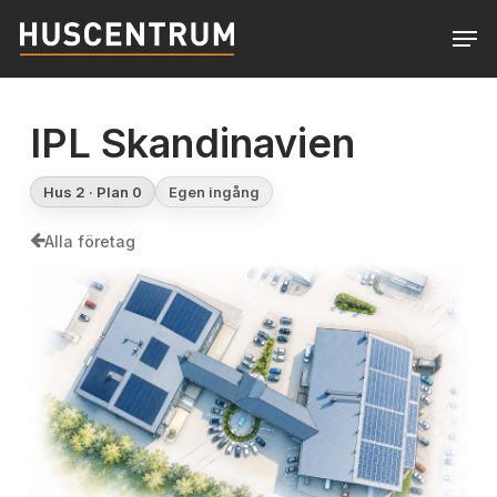
Skip
Men
to
Close
main
Menu
content
IPL Skandinavien
Hus 2 · Plan 0
Egen ingång
Alla företag