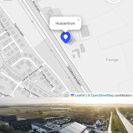
×
Huscentrum
Leaflet
|
©
OpenStreetMap
contributors