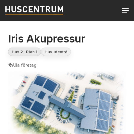
Skip
Men
to
Close
main
Menu
content
Iris Akupressur
Hus 2 · Plan 1
Huvudentré
Alla företag