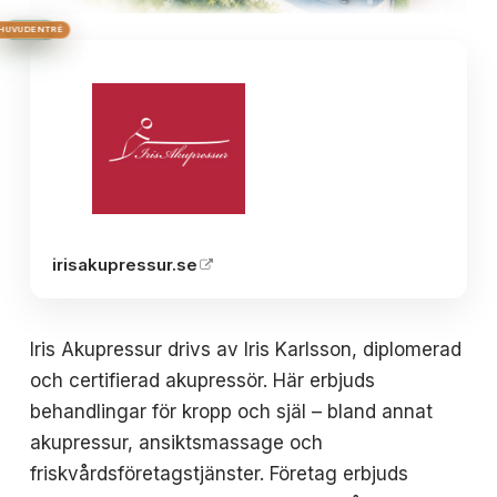
HUS 2
HUVUDENTRÉ
HUS 3
HUS 1
BRON
irisakupressur.se
Iris Akupressur drivs av Iris Karlsson, diplomerad
och certifierad akupressör. Här erbjuds
behandlingar för kropp och själ – bland annat
akupressur, ansiktsmassage och
friskvårdsföretagstjänster. Företag erbjuds