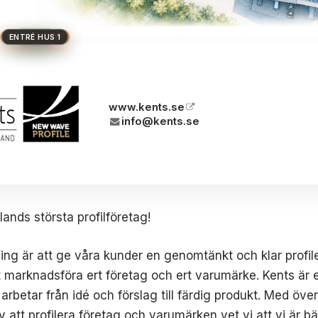
HUS 1
HUVUDENTRÉ
HUS 2
HUS 3
BRON
www.kents.se
info@kents.se
ands största profilföretag!
ing är att ge våra kunder en genomtänkt och klar profile
tt marknadsföra ert företag och ert varumärke. Kents är e
arbetar från idé och förslag till färdig produkt. Med öve
v att profilera företag och varumärken vet vi att vi är bä