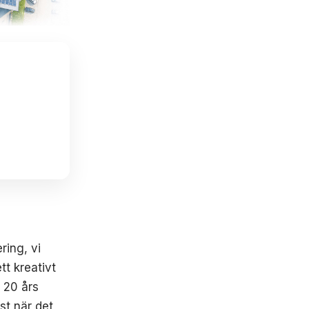
ring, vi
tt kreativt
r 20 års
st när det