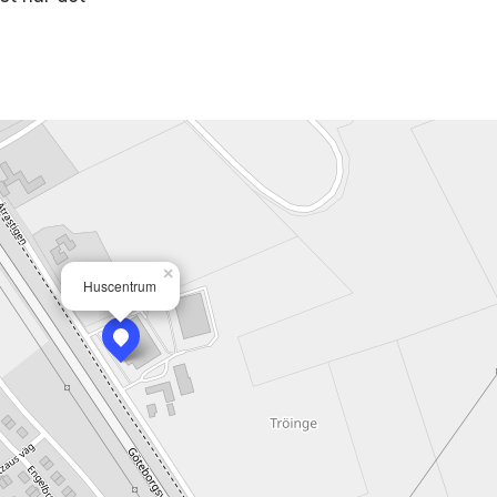
×
Huscentrum