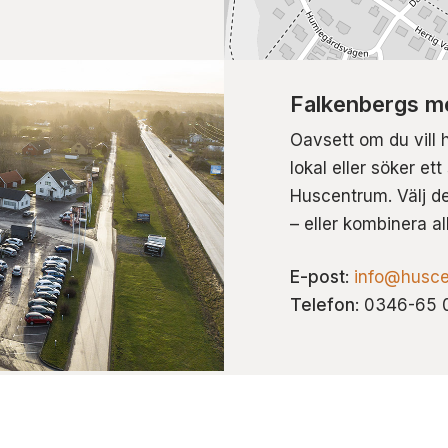
Falkenbergs me
Oavsett om du vill 
lokal eller söker et
Huscentrum. Välj de
– eller kombinera al
E-post
:
info@husce
Telefon
: 0346-65 