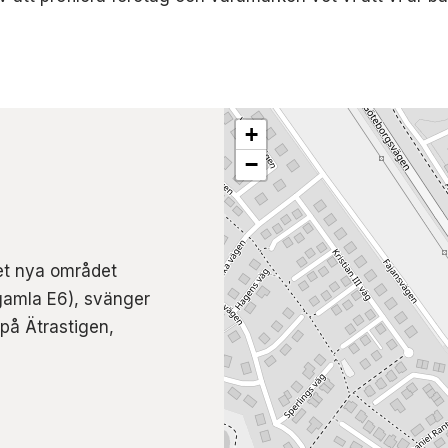
+
−
det nya området
gamla E6), svänger
 på Ätrastigen,