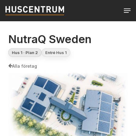
Skip
Men
to
Close
main
Menu
content
NutraQ Sweden
Hus 1 · Plan 2
Entré Hus 1
Alla företag