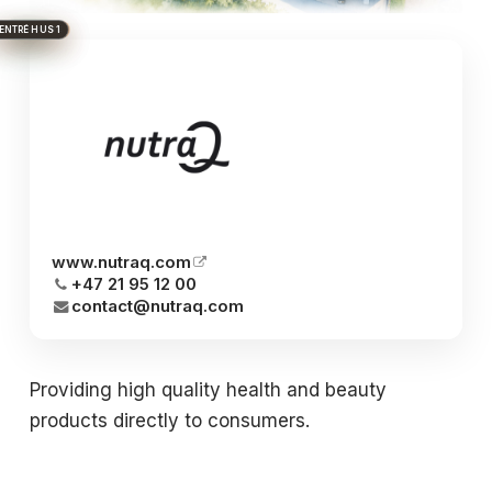
HUS 1
HUVUDENTRÉ
HUS 2
HUS 3
BRON
www.nutraq.com
+47 21 95 12 00
contact@nutraq.com
Providing high quality health and beauty
products directly to consumers.