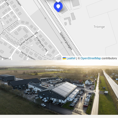
Leaflet
|
©
OpenStreetMap
contributors