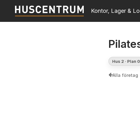
Skip
Kontor, Lager & Lo
to
main
content
Pilate
Hus 2 · Plan 0
Alla företag