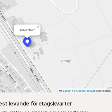
×
Huscentrum
Leaflet
|
©
OpenStreetMap
contributors
st levande företagskvarter