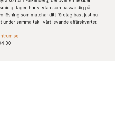
hyra kontor i Falkenberg, behöver en flexibel
t smidigt lager, har vi ytan som passar dig på
n lösning som matchar ditt företag bäst just nu
lt under samma tak i vårt levande affärskvarter.
ntrum.se
04 00