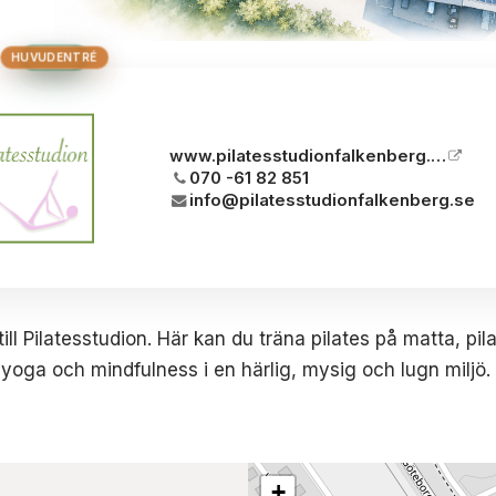
HUS 2
HUVUDENTRÉ
HUS 3
HUS 1
BRON
www.pilatesstudionfalkenberg.se
070 -61 82 851
info@pilatesstudionfalkenberg.se
ll Pilatesstudion. Här kan du träna pilates på matta, pila
nyoga och mindfulness i en härlig, mysig och lugn miljö.
+