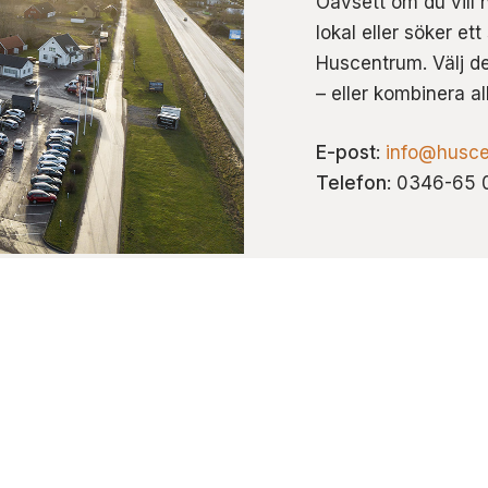
Oavsett om du vill 
lokal eller söker et
Huscentrum. Välj de
– eller kombinera al
E-post
:
info@husce
Telefon
: 0346-65 