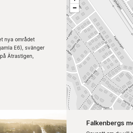
−
det nya området
gamla E6), svänger
 på Ätrastigen,
Falkenbergs me