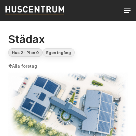
Skip
Men
to
Close
main
Menu
content
Städax
Hus 2 · Plan 0
Egen ingång
Alla företag