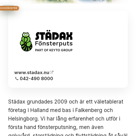
HUS 2
HUVUDENTRÉ
HUS 3
HUS 1
BRON
www.stadax.nu
042-490 8000
Städax grundades 2009 och är ett väletablerat
företag i Halland med bas i Falkenberg och
Helsingborg. Vi har lång erfarenhet och utför i
första hand fönsterputsning, men även
golvvård, storstädning och flyttstädning åt såväl