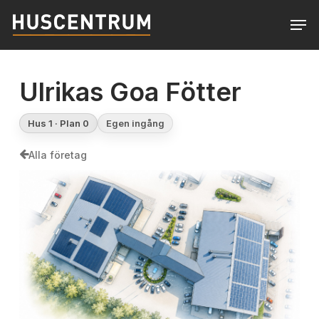
Skip
Men
to
Close
main
Menu
content
Ulrikas Goa Fötter
Hus 1 · Plan 0
Egen ingång
Alla företag