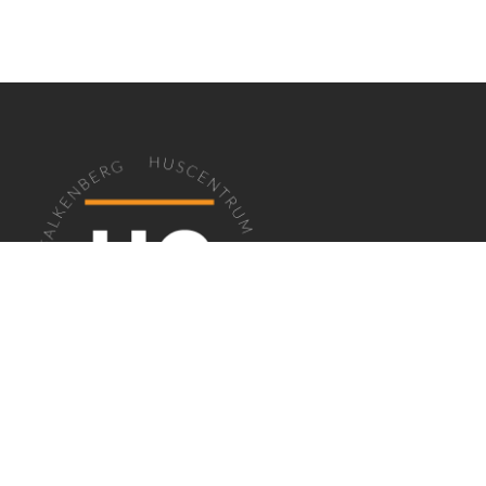
EN PLATS FÖR FÖRETAG I FALKENBERG
Huscentrum
erbjuder kontor, lokaler,
coworking och mötesrum i en professionell