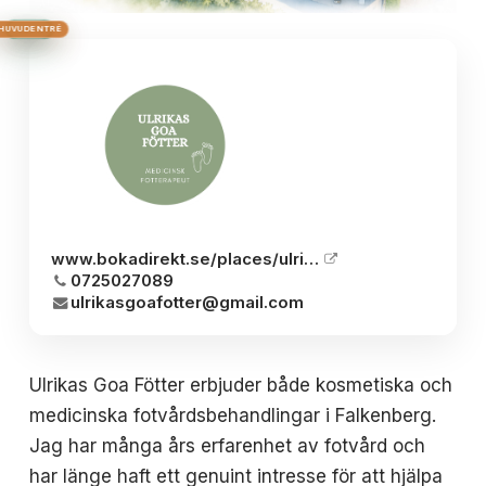
HUS 1
HUVUDENTRÉ
HUS 2
HUS 3
BRON
www.bokadirekt.se/places/ulrikas-goa-fotter-27088
0725027089
ulrikasgoafotter@gmail.com
Ulrikas Goa Fötter erbjuder både kosmetiska och
medicinska fotvårdsbehandlingar i Falkenberg.
Jag har många års erfarenhet av fotvård och
har länge haft ett genuint intresse för att hjälpa