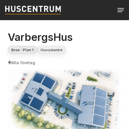
Skip
Men
to
Close
main
Menu
content
VarbergsHus
Bron · Plan 1
Huvudentré
Alla företag