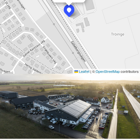
Leaflet
|
©
OpenStreetMap
contributors