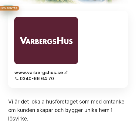
BRON
HUVUDENTRÉ
HUS 2
HUS 3
HUS 1
www.varbergshus.se
0340-66 64 70
Vi är det lokala husföretaget som med omtanke
om kunden skapar och bygger unika hem i
lösvirke.