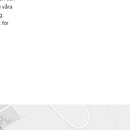
d våra
g.
 för