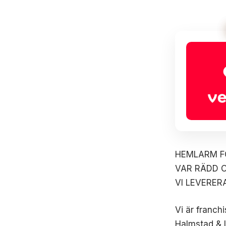
HEMLARM FÖ
VAR RÄDD O
VI LEVERE
Vi är franch
Halmstad & L