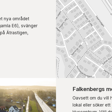
det nya området
gamla E6), svänger
 på Ätrastigen,
Falkenbergs me
Oavsett om du vill 
lokal eller söker et
Huscentrum. Välj de