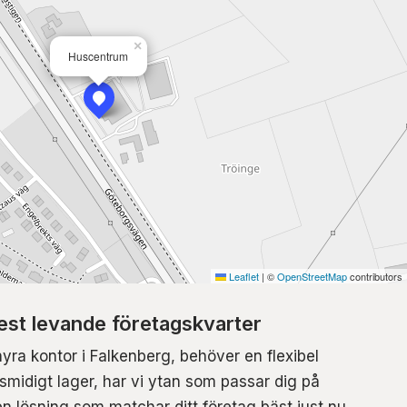
×
Huscentrum
Leaflet
|
©
OpenStreetMap
contributors
st levande företagskvarter
hyra kontor i Falkenberg, behöver en flexibel
t smidigt lager, har vi ytan som passar dig på
n lösning som matchar ditt företag bäst just nu