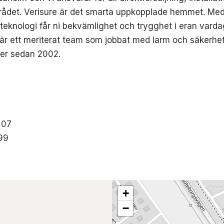
mrådet. Verisure är det smarta uppkopplade hemmet. Me
 teknologi får ni bekvämlighet och trygghet i eran varda
r ett meriterat team som jobbat med larm och säkerhet
ner sedan 2002.
 07
99
+
−