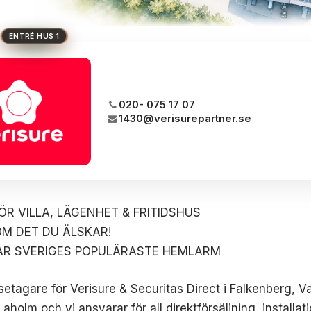
HUS 1
HUVUDENTRÉ
HUS 2
HUS 3
BRON
020- 075 17 07
1430@verisurepartner.se
R VILLA, LÄGENHET & FRITIDSHUS
M DET DU ÄLSKAR!
RAR SVERIGES POPULÄRASTE HEMLARM
isetagare för Verisure & Securitas Direct i Falkenberg, V
aholm och vi ansvarar för all direktförsäljning, installat