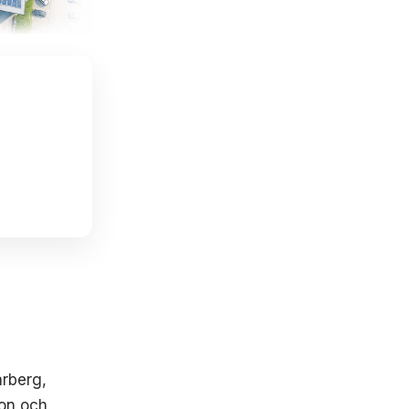
arberg,
ion och