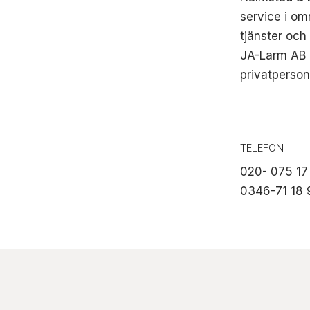
service i o
tjänster och
JA-Larm AB ä
privatperso
TELEFON
020- 075 17
0346-71 18 