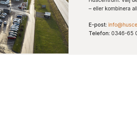
– eller kombinera al
E-post
:
info@husce
Telefon
: 0346-65 