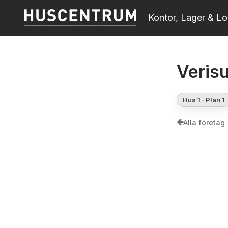
Skip
Kontor, Lager & Lo
to
main
content
Veris
Hus 1 · Plan 1
Alla företag