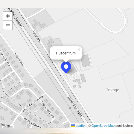
+
−
×
Huscentrum
Leaflet
|
©
OpenStreetMap
contributors