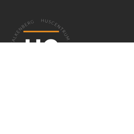
EN PLATS FÖR FÖRETAG I FALKENBERG
Huscentrum
erbjuder kontor, lokaler,
coworking och mötesrum i en professionell
miljö för företag med olika behov. Via vårt
systerföretag
Lagermix
finns även smidiga
förvaringslösningar.