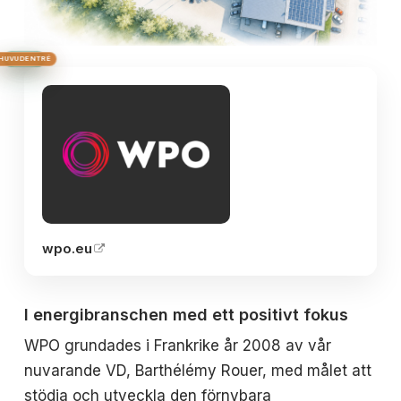
HUS 2
HUVUDENTRÉ
HUS 3
HUS 1
BRON
wpo.eu
I energibranschen med ett positivt fokus
WPO grundades i Frankrike år 2008 av vår
nuvarande VD, Barthélémy Rouer, med målet att
stödja och utveckla den förnybara