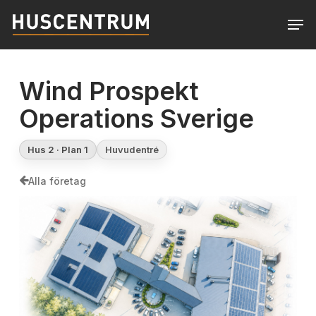
Skip
Men
to
Close
main
Menu
content
Wind Prospekt
Operations Sverige
Hus 2 · Plan 1
Huvudentré
Alla företag