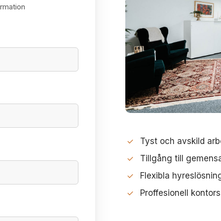
ormation
Tyst och avskild arb
Tillgång till geme
Flexibla hyreslösnin
Proffesionell kontors