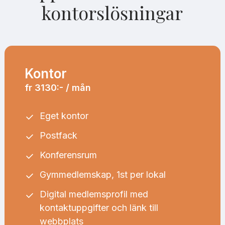
kontorslösningar
Kontor
fr 3130:- / mån
Eget kontor
Postfack
Konferensrum
Gymmedlemskap, 1st per lokal
Digital medlemsprofil med
kontaktuppgifter och länk till
webbplats