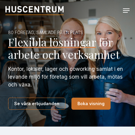
Skip
Men
to
Close
main
Menu
content
80 FÖRETAG, SAMLADE PÅ EN PLATS
Flexibla lösningar
för
arbete och verksamhet
Kontor, lokaler, lager och coworking samlat i en
levande miljö för företag som vill arbeta, mötas
och växa.
Se våra erbjudanden
Boka visning